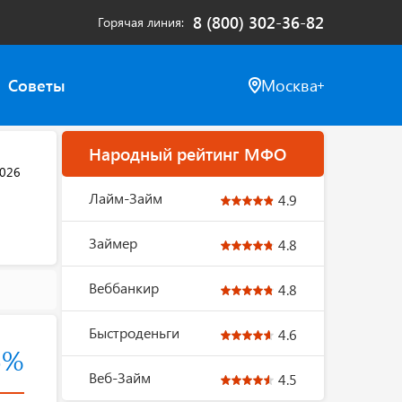
8 (800) 302-36-82
Горячая линия
Советы
Москва
Народный рейтинг МФО
2026
Лайм-Займ
4.9
Займер
4.8
Веббанкир
4.8
Быстроденьги
4.6
5%
Веб-Займ
4.5