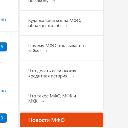
по закону
тить
Куда жаловаться на МФО,
образцы жалоб
Почему МФО отказывают в
6
займе
.
Что делать если плохая
кредитная история
тить
Что такое МФО, МФК и
МКК
3
Новости МФО