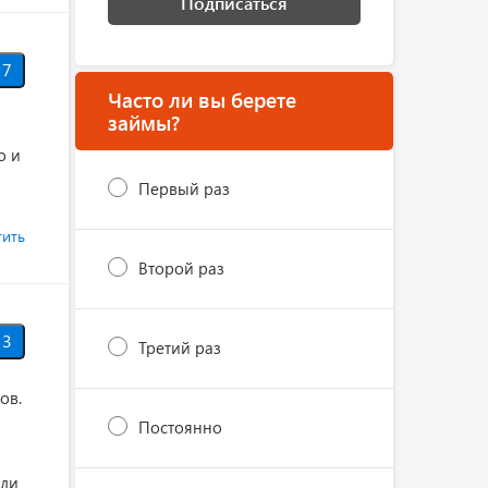
Подписаться
7
Часто ли вы берете
займы?
о и
Первый раз
тить
Второй раз
3
Третий раз
ов.
Постоянно
 ли