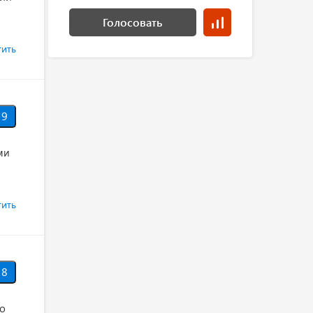
Голосовать
тить
9
ми
тить
8
го