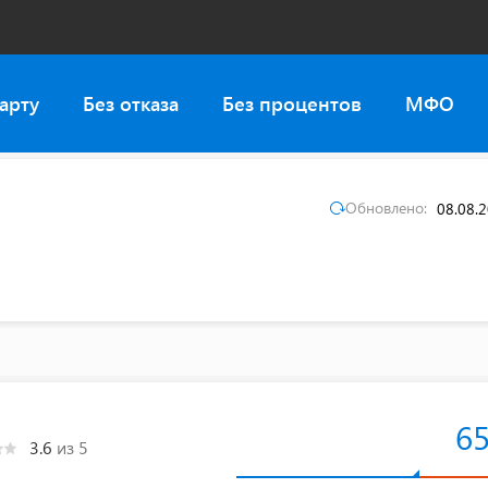
арту
Без отказа
Без процентов
МФО
Обновлено:
08.08.
6
3.6
из 5