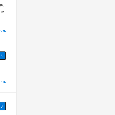
ч.
 не
тить
5
тить
8