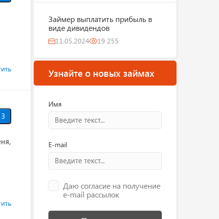
Займер выплатить прибыль в
виде дивидендов
11.05.2024
19 255
тить
Узнайте о новых займах
Имя
3
еня,
E-mail
Даю согласие на получение
e-mail рассылок
тить