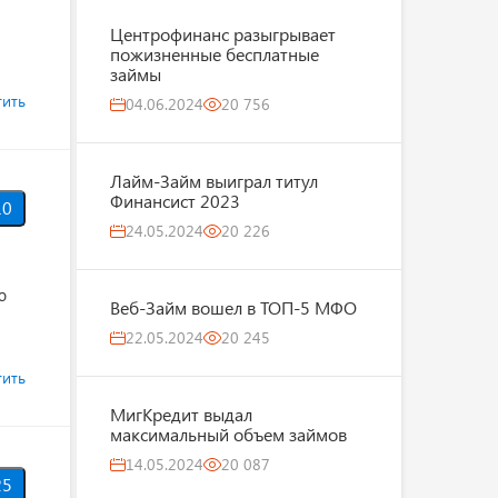
Центрофинанс разыгрывает
пожизненные бесплатные
займы
тить
04.06.2024
20 756
Лайм-Займ выиграл титул
Финансист 2023
0
24.05.2024
20 226
ю
Веб-Займ вошел в ТОП-5 МФО
22.05.2024
20 245
тить
МигКредит выдал
максимальный объем займов
14.05.2024
20 087
5