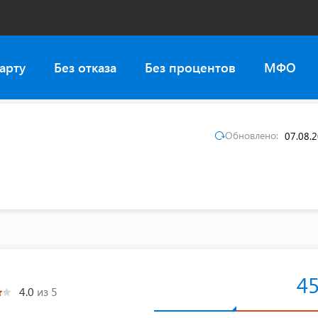
арту
Без отказа
Без процентов
МФО
Обновлено:
07.08.
4
4.0
из 5