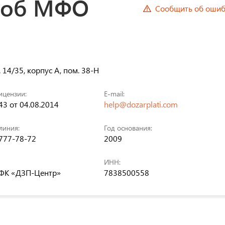
 об МФО
Сообщить об ошиб
. 14/35, корпус А, пом. 38-Н
ицензии:
E-mail:
3 от 04.08.2014
help@dozarplati.com
линия:
Год основания:
 777-78-72
2009
ИНН:
К «ДЗП-Центр»
7838500558