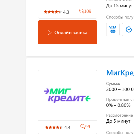
До 15 минут
109
4.3
Способы полу
Онлайн заявка
МигКре
Сумма:
3000 – 100 0
Процентная ст
0% – 0.80%
Рассмотрение 
До 5 минут
99
4.4
Способы полу