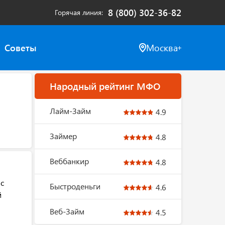
8 (800) 302-36-82
Горячая линия
Советы
Москва
Народный рейтинг МФО
Лайм-Займ
4.9
Займер
4.8
Веббанкир
4.8
 с
Быстроденьги
4.6
й
Веб-Займ
4.5