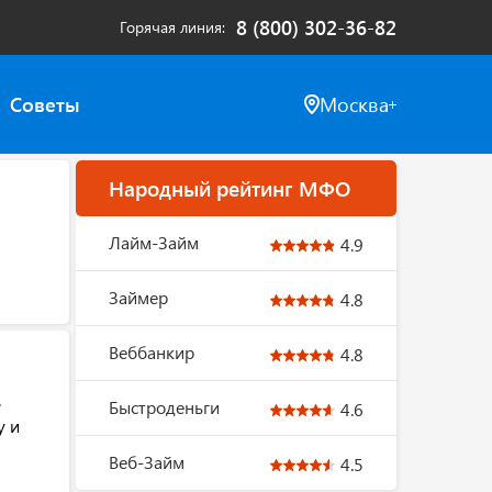
8 (800) 302-36-82
Горячая линия
Советы
Москва
Народный рейтинг МФО
Лайм-Займ
4.9
Займер
4.8
Веббанкир
4.8
.
Быстроденьги
4.6
у и
Веб-Займ
4.5