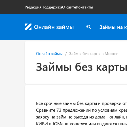
Редакция
Поддержка
О сайте
Контакты
Займы на к
Онлайн займы
Займы без карты в Москве
Займы без карты
Все срочные займы без карты и проверки о
Сравните 73 предложений по условиям кре
заявку на займ не выходя из дома - онлай
КИВИ и ЮМани кошелек или выдаются нал