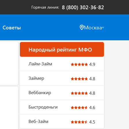
8 (800) 302-36-82
Горячая линия
Советы
Москва
Народный рейтинг МФО
Лайм-Займ
4.9
Займер
4.8
Веббанкир
4.8
Быстроденьги
4.6
Веб-Займ
4.5