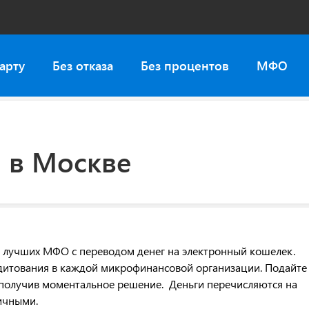
арту
Без отказа
Без процентов
МФО
 в Москве
т лучших МФО с переводом денег на электронный кошелек.
дитования в каждой микрофинансовой организации. Подайте
н, получив моментальное решение. Деньги перечисляются на
ичными.