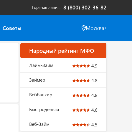
8 (800) 302-36-82
Горячая линия
Советы
Москва
Народный рейтинг МФО
Лайм-Займ
4.9
Займер
4.8
Веббанкир
4.8
Быстроденьги
4.6
Веб-Займ
4.5