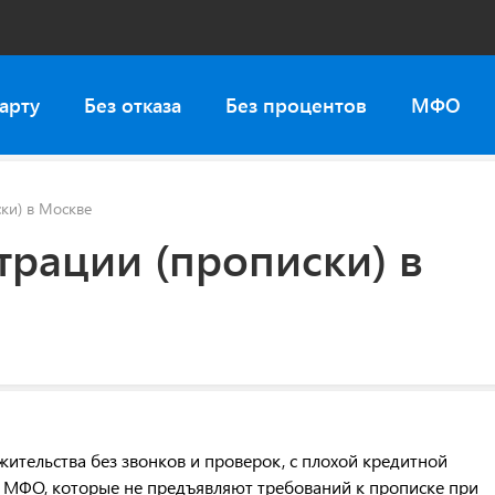
арту
Без отказа
Без процентов
МФО
ки) в Москве
трации (прописки) в
жительства без звонков и проверок, с плохой кредитной
в МФО, которые не предъявляют требований к прописке при